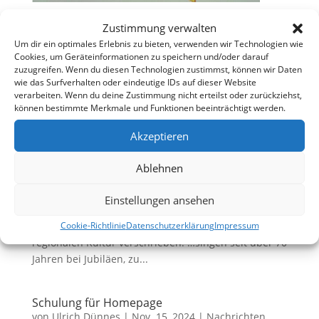
Zustimmung verwalten
Ordentliche Mitgliederversammlung des
Gesangverein „Frohsinn“ 1921 Laubach e.V. am
Um dir ein optimales Erlebnis zu bieten, verwenden wir Technologien wie
Montag, den 25. November 2024, im
Cookies, um Geräteinformationen zu speichern und/oder darauf
Bürgerhaus Laubach, um 20.15 Uhr.
zuzugreifen. Wenn du diesen Technologien zustimmst, können wir Daten
von
Günter Gilles
|
Dez. 6, 2024
|
Nachrichten
wie das Surfverhalten oder eindeutige IDs auf dieser Website
verarbeiten. Wenn du deine Zustimmung nicht erteilst oder zurückziehst,
können bestimmte Merkmale und Funktionen beeinträchtigt werden.
Das ist der MGV „Eifelgruß“ Büchel
Akzeptieren
von
Ralf Tiedge
|
Dez. 6, 2024
|
Nachrichten
Ablehnen
Wir, der Männergesangverein MGV „Eifelgruß“ 1953
Büchel e.V.: …sind ein, beim Amtsgericht Koblenz
Einstellungen ansehen
eingetragener Verein und haben uns der
Brauchtumspflege und Förderung unserer
Cookie-Richtlinie
Datenschutzerklärung
Impressum
regionalen Kultur verschrieben. …singen seit über 70
Jahren bei Jubiläen, zu...
Schulung für Homepage
von
Ulrich Dünnes
|
Nov. 15, 2024
|
Nachrichten