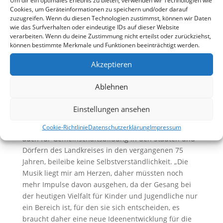
Um dir ein optimales Erlebnis zu bieten, verwenden wir Technologien wie
Zusammenkunft am 23. Oktober 1949 im Gasthaus
Cookies, um Geräteinformationen zu speichern und/oder darauf
Jakob Dazert in Cochem hatte, wobei sein
zuzugreifen. Wenn du diesen Technologien zustimmst, können wir Daten
wie das Surfverhalten oder eindeutige IDs auf dieser Website
eigentliches Gründungsdatum am 15. Januar 1950
verarbeiten. Wenn du deine Zustimmung nicht erteilst oder zurückziehst,
war. Das Wichtigste aber ist schließlich der herrliche
können bestimmte Merkmale und Funktionen beeinträchtigt werden.
Chorgesang in allen Altersklassen.
Akzeptieren
Nach diesem kleinen Exkurs in die Geschichte freute
sich der Chef des Kreis-Chorverbandes Cochem-Zell
Ablehnen
auch zahlreiche Ehrengäste begrüßen zu können.
Landrätin Anke Beilstein, selbst eine begeisterte
Einstellungen ansehen
Sängerin, erinnerte an die große Bedeutung des
Gesangs für Körper, Geist und Seele und vor allem
Cookie-Richtlinie
Datenschutzerklärung
Impressum
auch für Gemeinschaftsbildung in den Städten und
Dörfern des Landkreises in den vergangenen 75
Jahren, beileibe keine Selbstverständlichkeit. „Die
Musik liegt mir am Herzen, daher müssten noch
mehr Impulse davon ausgehen, da der Gesang bei
der heutigen Vielfalt für Kinder und Jugendliche nur
ein Bereich ist, für den sie sich entscheiden, es
braucht daher eine neue Ideenentwicklung für die