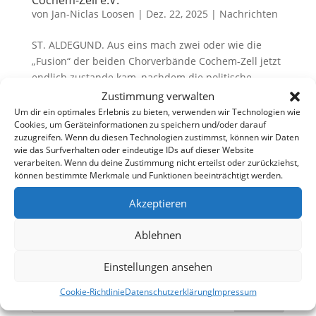
von
Jan-Niclas Loosen
|
Dez. 22, 2025
|
Nachrichten
ST. ALDEGUND. Aus eins mach zwei oder wie die
„Fusion“ der beiden Chorverbände Cochem-Zell jetzt
endlich zustande kam, nachdem die politische
Fusion bereits über fünf Jahrzehnte zurückliegt.
Zustimmung verwalten
Doch bei der Generalversammlung und der 75-
Um dir ein optimales Erlebnis zu bieten, verwenden wir Technologien wie
Cookies, um Geräteinformationen zu speichern und/oder darauf
jährigen Geburtstagsfeier des...
zuzugreifen. Wenn du diesen Technologien zustimmst, können wir Daten
wie das Surfverhalten oder eindeutige IDs auf dieser Website
verarbeiten. Wenn du deine Zustimmung nicht erteilst oder zurückziehst,
Die Website ist online!
können bestimmte Merkmale und Funktionen beeinträchtigt werden.
von
Jan-Niclas Loosen
|
Jan. 24, 2025
|
Nachrichten
Akzeptieren
Seit dem 24. Januar 2025 ist die neue Website des
KCV Cochem Zell online. Wir freuen uns über
Ablehnen
neugierige Leser!
Einstellungen ansehen
Cookie-Richtlinie
Datenschutzerklärung
Impressum
Suchen