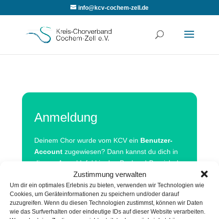
info@kcv-cochem-zell.de
Anmeldung
Deinem Chor wurde vom KCV ein
Benutzer-
Account
zugewiesen? Dann kannst du dich in
diesem Anmeldefeld in den Backend-Bereich der
Zustimmung verwalten
Website einloggen.
Um dir ein optimales Erlebnis zu bieten, verwenden wir Technologien wie
Euch wurde kein Account zugewiesen? Nach
Cookies, um Geräteinformationen zu speichern und/oder darauf
zuzugreifen. Wenn du diesen Technologien zustimmst, können wir Daten
einer kurzen Schulung kann dein Chor einen
wie das Surfverhalten oder eindeutige IDs auf dieser Website verarbeiten.
Autoren-Account
erhalten, um Beiträge,