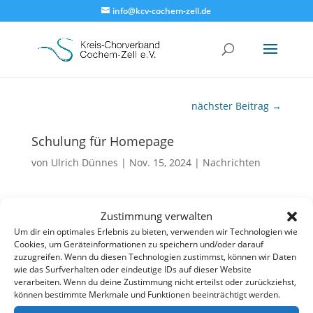
info@kcv-cochem-zell.de
nächster Beitrag
→
Schulung für Homepage
von
Ulrich Dünnes
|
Nov. 15, 2024
|
Nachrichten
Am 6. Dezember 2024 findet die erste Schulung zur
Zustimmung verwalten
Nutzung der KCV Homepage durch die
Um dir ein optimales Erlebnis zu bieten, verwenden wir Technologien wie
Cookies, um Geräteinformationen zu speichern und/oder darauf
Mitgliedsvereine statt.
zuzugreifen. Wenn du diesen Technologien zustimmst, können wir Daten
wie das Surfverhalten oder eindeutige IDs auf dieser Website
Bitte melden Sie kurzfristig eine verantwortliche
verarbeiten. Wenn du deine Zustimmung nicht erteilst oder zurückziehst,
Person Ihres Vereins zur Schulung an!
können bestimmte Merkmale und Funktionen beeinträchtigt werden.