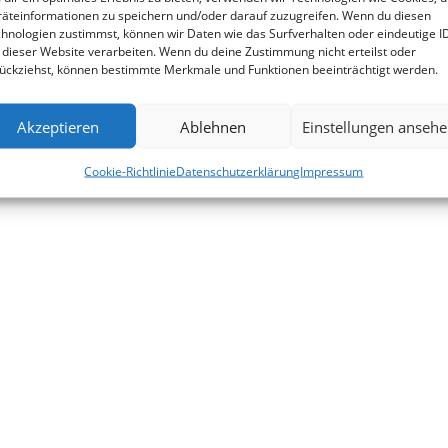
äteinformationen zu speichern und/oder darauf zuzugreifen. Wenn du diesen
hnologien zustimmst, können wir Daten wie das Surfverhalten oder eindeutige I
 dieser Website verarbeiten. Wenn du deine Zustimmung nicht erteilst oder
e-Richtlinie (EU)
ückziehst, können bestimmte Merkmale und Funktionen beeinträchtigt werden.
T
Akzeptieren
Ablehnen
Einstellungen anseh
Cookie-Richtlinie
Datenschutzerklärung
Impressum