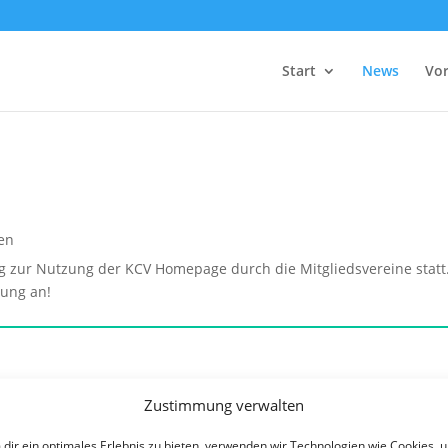
Start
News
Vo
en
 zur Nutzung der KCV Homepage durch die Mitgliedsvereine statt. B
lung an!
Zustimmung verwalten
dir ein optimales Erlebnis zu bieten, verwenden wir Technologien wie Cookies, 